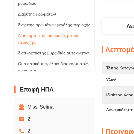
μυρωδιάς
Διαχύτης αρωμάτων
διαχύτης αρωμάτων μεγάλης περιοχής
Λε
Διασκορπιστής μυρωδιάς μικρής
περιοχής
Λεπτομέ
διασκορπιστής μυρωδιάς αυτοκινήτων
Ουσιαστικό πετρέλαιο διασκορπιστών
Τόπος Καταγω
αρώματος
Υλικό:
Aroma Reed Diffuser
Επαφή ΗΠΑ
Scented κερί αρώματος
Ιδιαίτερο Χαρα
Miss. Selina
Δυναμικότητα:
2
Περιγρα
2