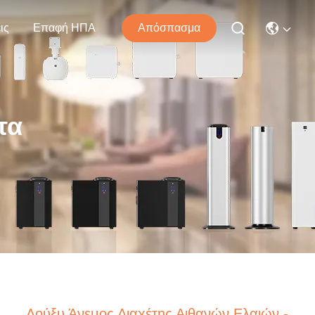
ις
Επαφή ΗΠΑ
Απόσπασμα
τα
Λούξυ Άνεμος Διαχέτης Αιθανών Ελαιών -