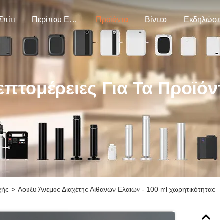
Σπίτι
Περίπου Εμείς
Προϊόντα
Βίντεο
Εκδηλώσε
επτομέρειες Για Τα Προϊόν
χής
>
Λούξυ Άνεμος Διαχέτης Αιθανών Ελαιών - 100 ml χωρητικότητας