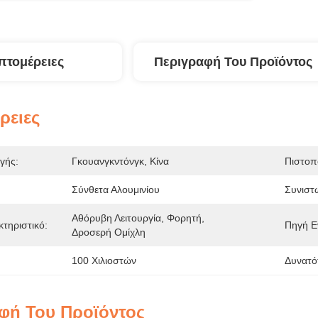
πτομέρειες
Περιγραφή Του Προϊόντος
ρειες
γής:
Γκουανγκντόνγκ, Κίνα
Πιστοπ
Σύνθετα Αλουμινίου
Συνιστ
Αθόρυβη Λειτουργία, Φορητή, 
κτηριστικό:
Πηγή Ε
Δροσερή Ομίχλη
100 Χιλιοστών
Δυνατό
φή Του Προϊόντος