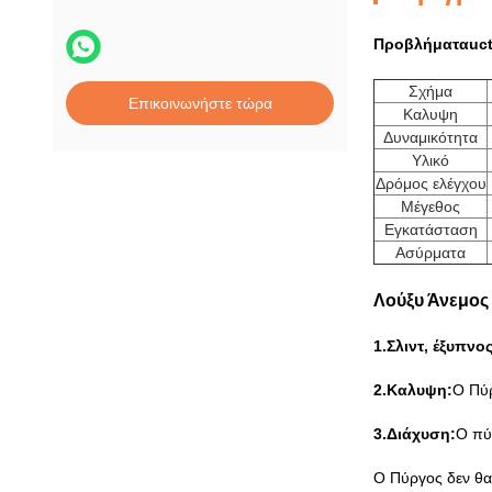
Προβλήματα
uc
Σχήμα
Επικοινωνήστε τώρα
Καλυψη
Δυναμικότητα
Υλικό
Δρόμος ελέγχου
Μέγεθος
Εγκατάσταση
Ασύρματα
Λούξυ Άνεμος 
1.
Σλιντ, έξυπνο
2.
Καλυψη:
Ο Πύρ
3.
Διάχυση:
Ο πύ
Ο Πύργος δεν θα 