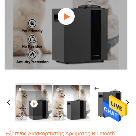
Έξυπνος Διασκορπιστής Αρώματος Bluetooth