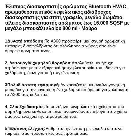
Έξυπνος διασκορπιστής αρώματος Bluetooth HVAC,
αρωμαθεραπευτικός νεφελωτικός αδιάβροχος
διασκορπιστής για σπίτι, γραφείο, μεγάλο δωμάτιο,
τέλειος διασκορπιστής αρώματος έως 16.000 SQSF με
μεγάλο μπουκάλι ελαίου 800 ml - Μαύρο
1Δυνατή απόδοση:
Το A300 προσφέρει μια ισχυρή αρωματική
εμπειρία, διασφαλίζοντας ότι ολόκληρος ο χώρος σας είναι
όμορφα αρωματισμένος.
2, Λειτουργία χαμηλού θορύβου:
Απολαύστε μια ήσυχη
ατμόσφαιρα με την εξαιρετικά ήσυχη λειτουργία του, ιδανικό για
χαλάρωση, διαλογισμό ή συγκέντρωση.
3Πολυδιάστατη εφαρμογή:
Αν χρειάζεστε μια αναζωογονητική
μυρωδιά για την εργασία ή ένα χαλαρωτικό άρωμα για χαλάρωση,
το A300 σας καλύπτει.
4, Σλικ Σχεδιασμός:
Το μοντέρνο, μινιμαλιστικό σχεδιασμό του
συμπληρώνει κάθε εσωτερικό, αναμιγνύοντας άψογα στον χώρο
σας ενώ ενισχύει την ατμόσφαιρα του.
5,
Έξυπνος έλεγχος:
Ρυθμίστε την ένταση με ευκολία ώστε να
ταιριάζει στις προσωπικές σας προτιμήσεις.