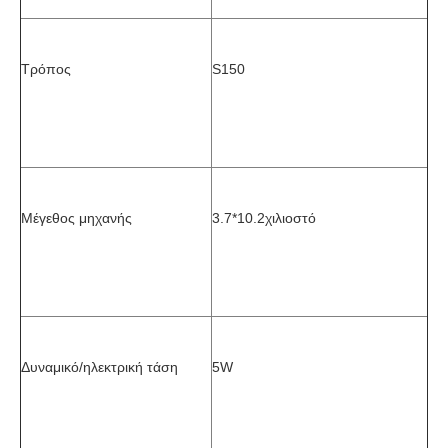
Τρόπος
S150
Μέγεθος μηχανής
3.7*10.2
χιλιοστό
Δυναμικό/ηλεκτρική τάση
5W