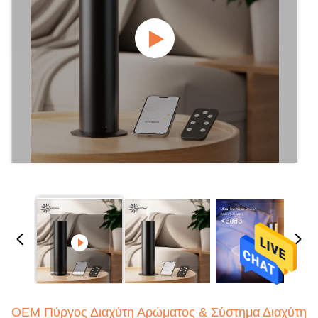
OEM Πύργος Διαχύτη Αρώματος & Σύστημα Διαχύτη