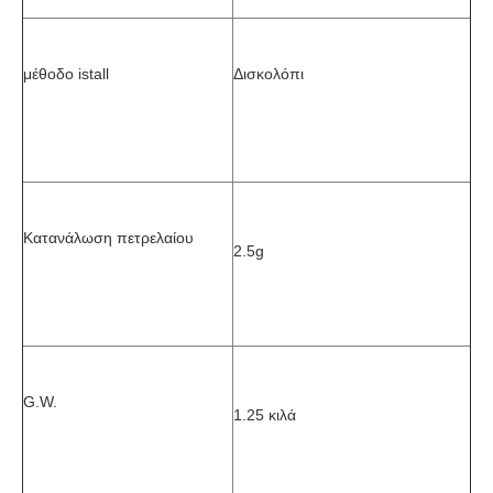
μέθοδο istall
Δισκολόπι
Κατανάλωση πετρελαίου
2.5g
G.W.
1.25 κιλά