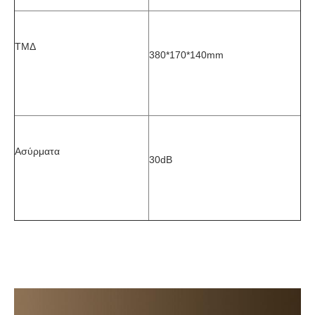
ΤΜΔ
380*170*140mm
Ασύρματα
30dB